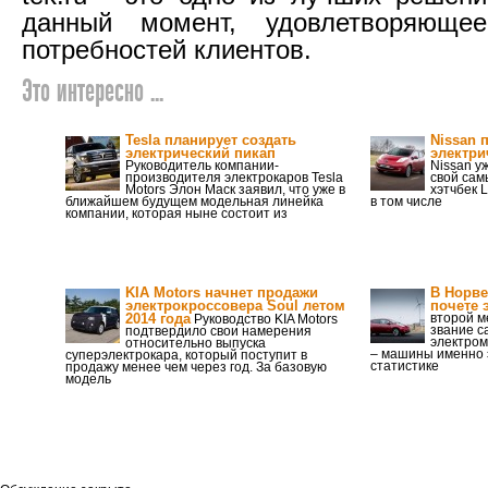
данный момент, удовлетворяюще
потребностей клиентов.
Это интересно ...
Tesla планирует создать
Nissan 
электрический пикап
электри
Руководитель компании-
Nissan у
производителя электрокаров Tesla
свой сам
Motors Элон Маск заявил, что уже в
хэтчбек 
ближайшем будущем модельная линейка
в том числе
компании, которая ныне состоит из
KIA Motors начнет продажи
В Норве
электрокроссовера Soul летом
почете 
2014 года
второй м
Руководство KIA Motors
звание с
подтвердило свои намерения
электром
относительно выпуска
– машины именно э
суперэлектрокара, который поступит в
статистике
продажу менее чем через год. За базовую
модель