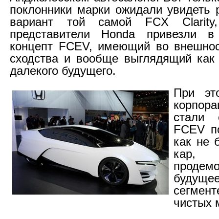
поклонники марки ожидали увидеть 
вариант той самой FCX Clarit
представители Honda привезли в
концепт FCEV, имеющий во внешнос
сходства и вообще выглядящий как
далекого будущего.
При эт
корпора
стали 
FCEV по
как не 
кар, 
продемо
будущ
сегмент
чистых 