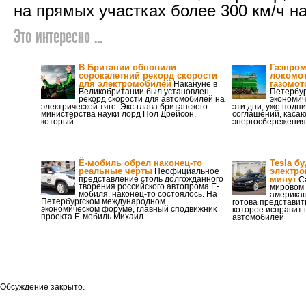
на прямых участках более 300 км/ч на
Это интересно ...
В Британии обновили
Газпром
сорокалетний рекорд скорости
локомот
для электромобилей
газомот
Накануне в
Великобритании был установлен
Петербур
рекорд скорости для автомобилей на
экономич
электрической тяге. Экс-глава британского
эти дни, уже подп
министерства науки лорд Пол Дрейсон,
соглашений, касаю
который
энергосбережения
Ё-мобиль обрел наконец-то
Tesla б
реальные черты
электро
Неофициальное
представление столь долгожданного
минут
Са
творения российского автопрома Ё-
мировом 
мобиля, наконец-то состоялось. На
американ
Петербургском международном
готова представи
экономическом форуме, главный сподвижник
которое исправит 
проекта Ё-мобиль Михаил
автомобилей
Обсуждение закрыто.