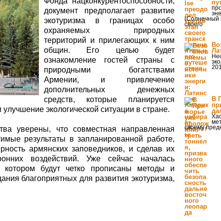
Фонда нацконкурентоспособности,
пу
пр
документ предполагает развитие
эне
(Солнечный 
экотуризма в границах особо
своего
охраняемых природных
территорий и прилегающих к ним
Во
общин. Его целью будет
Ла
Нес
ознакомление гостей страны с
эко
201
природными богатствами
Армении, и привлечение
дополнительных денежных
средств, которые планируется
В 
пр
 улучшение экологической ситуации в стране.
да
Хас
ме
своему пред
ства уверены, что совместная направленная
тимые результаты в запланированной работе,
рность армянских заповедников, и сделав их
онних воздействий. Уже сейчас началась
в котором будут четко прописаны методы и
дания благоприятных для развития экотуризма,