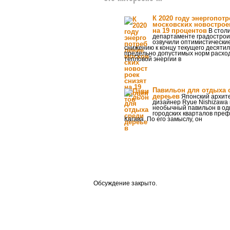
К 2020 году энергопот
московских новострое
на 19 процентов
В стол
департаменте градострои
озвучили оптимистически
снижению к концу текущего десяти
предельно допустимых норм расхо
тепловой энергии в
Павильон для отдыха 
дереьев
Японский архите
дизайнер Ryue Nishizawa
необычный павильон в од
городских кварталов пре
Кагава. По его замыслу, он
Обсуждение закрыто.