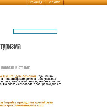
КОМАНДА
О САЙТЕ
отуризма
новости и статьи:
ja Oscura: дом без окон
Caja Oscura -
ект парагвайского архитектора Ксавьера
рвалана, необычный жилой дом без единого
а. По словам создателя, прообразом для его
lar Impulse преодолел третий этап
оего трансконтинентального