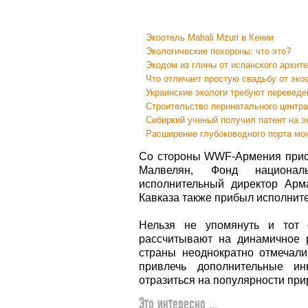
Экоотель Mahali Mzuri в Кении
Экологические похороны: что это?
Экодом из глины от испанского архит
Что отличает простую свадьбу от эк
Украинские экологи требуют перевед
Строительство перинатального центра
Сибиркий ученый получил патент на э
Расширение глубоководного порта м
Со стороны WWF-Армения прису
Малвелян, Фонд национальн
исполнительный директор Арм
Кавказа также прибыл исполнит
Нельзя не упомянуть и тот 
рассчитывают на динамичное р
страны неоднократно отмечали
привлечь дополнительные ин
отразиться на популярности пр
Это интересно ...