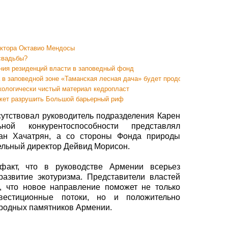
ектора Октавио Мендосы
освадьбы?
ения резиденций власти в заповедный фонд
 в заповедной зоне «Таманская лесная дача» будет продолжено
кологически чистый материал кедропласт
ожет разрушить Большой барьерный риф
тствовал руководитель подразделения Карен
ой конкурентоспособности представлял
ан Хачатрян, а со стороны Фонда природы
ельный директор Дейвид Морисон.
факт, что в руководстве Армении всерьез
азвитие экотуризма. Представители властей
, что новое направление поможет не только
вестиционные потоки, но и положительно
иродных памятников Армении.