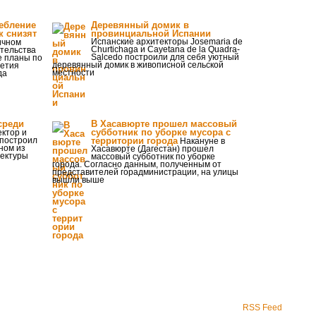
ребление
Деревянный домик в
к снизят
провинциальной Испании
Испанские архитекторы Josemaria de
ичном
Churtichaga и Cayetana de la Quadra-
тельства
Salcedo построили для себя уютный
е планы по
деревянный домик в живописной сельской
летия
местности
да
среди
В Хасавюрте прошел массовый
субботник по уборке мусора с
ктор и
 построил
территории города
Накануне в
ном из
Хасавюрте (Дагестан) прошел
фектуры
массовый субботник по уборке
города. Согласно данным, полученным от
представителей горадминистрации, на улицы
вышли выше
RSS Feed