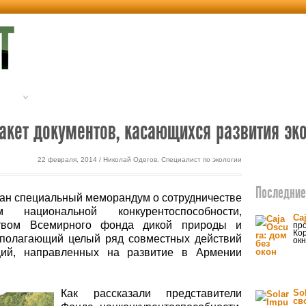
етика
Экодом
акет документов, касающихся развития эк
22 февраля, 2014 / Николай Одегов, Специалист по экологии
Последние 
ан специальный меморандум о сотрудничестве
национальной конкурентоспособности,
Ca
ством Всемирного фонда дикой природы и
про
Ко
дполагающий целый ряд совместных действий
окн
ций, направленных на развитие в Армении
Как рассказали представители
So
св