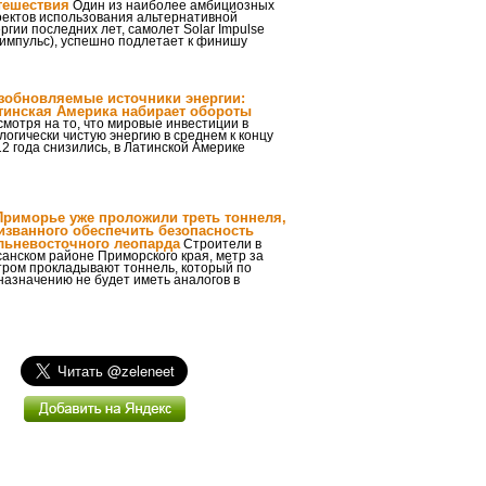
тешествия
Один из наиболее амбициозных
оектов использования альтернативной
ргии последних лет, самолет Solar Impulse
импульс), успешно подлетает к финишу
зобновляемые источники энергии:
тинская Америка набирает обороты
мотря на то, что мировые инвестиции в
логически чистую энергию в среднем к концу
2 года снизились, в Латинской Америке
Приморье уже проложили треть тоннеля,
изванного обеспечить безопасность
льневосточного леопарда
Строители в
анском районе Приморского края, метр за
тром прокладывают тоннель, который по
назначению не будет иметь аналогов в