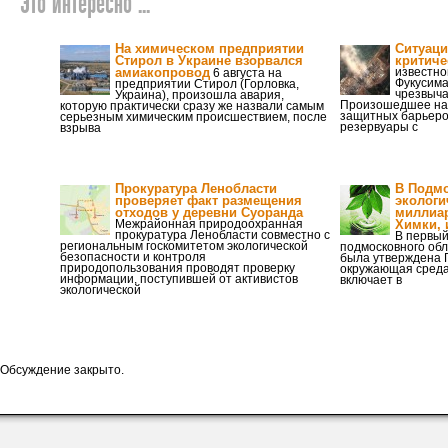
Это интересно ...
На химическом предприятии
Ситуаци
Стирол в Украине взорвался
критиче
амиакопровод
известно
6 августа на
Фукусима
предприятии Стирол (Горловка,
чрезвыча
Украина), произошла авария,
Произошедшее на
которую практически сразу же назвали самым
защитных барьеро
серьезным химическим происшествием, после
резервуары с
взрыва
Прокуратура Ленобласти
В Подмо
проверяет факт размещения
экологи
отходов у деревни Суоранда
миллиар
Межрайонная природоохранная
Химки, 
прокуратура Ленобласти совместно с
В первый
региональным госкомитетом экологической
подмосковного обл
безопасности и контроля
была утверждена 
природопользования проводят проверку
окружающая среда
информации, поступившей от активистов
включает в
экологической
Обсуждение закрыто.