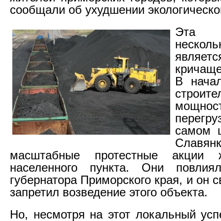
сообщали об ухудшении экологическо
Эта 
неско
явля
кричаще
В начал
строите
мощн
перег
самом ц
Славя
масштабные протестные акции ж
населенного пункта. Они повли
губернатора Приморского края, и он
запретил возведение этого объекта.
Но, несмотря на этот локальный усп