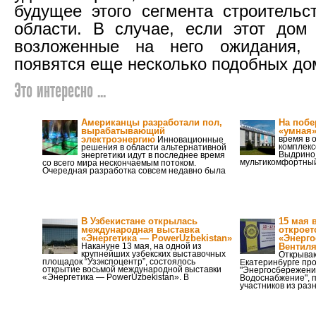
будущее этого сегмента строительс
области. В случае, если этот дом
возложенные на него ожидания,
появятся еще несколько подобных до
Это интересно ...
Американцы разработали пол,
На побе
вырабатывающий
«умная»
электроэнергию
время в 
Инновационные
комплекс
решения в области альтернативной
Выдрино,
энергетики идут в последнее время
мультикомфортный
со всего мира нескончаемым потоком.
Очередная разработка совсем недавно была
В Узбекистане открылась
15 мая 
международная выставка
откроет
«Энергетика — PowerUzbekistan»
«Энерго
Накануне 13 мая, на одной из
Вентиля
крупнейших узбекских выставочных
Открыва
площадок “Узэкспоцентр”, состоялось
Екатеринбурге пр
открытие восьмой международной выставки
"Энергосбережени
«Энергетика — PowerUzbekistan». В
Водоснабжение", 
участников из разн