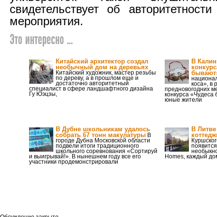
свидетельствует об авторитетности
мероприятия.
Это интересно ...
Китайский архитектор создал
В Калин
необычный дом на деревьях
конкурс
Китайский художник, мастер резьбы
бывают
по дереву, а в прошлом еще и
национал
достаточно авторитетный
коса», в
специалист в сфере ландшафтного дизайна
предновогодних м
Гу Юэцзы,
конкурса «Чудеса 
юные жители
В Дубне школьникам удалось
В Литве
собрать 67 тонн макулатуры
коттедж
В
городе Дубна Московской области
Куршског
подвели итоги традиционного
появится
школьного соревнования «Сортируй
необыкно
и выигрывай!». В нынешнем году все его
Homes, каждый дом
участники продемонстрировали