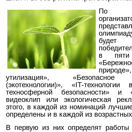
По 
организ
предст
олимпиа
будет 
победител
в пяти 
«Бережно
природ
утилизация», «Безопасное п
(экотехнологии)», «IT-технологии
техносферной безопасности» и «
видеоклип или экологическая рек
этого, в каждой из номинаций лучши
определены и в каждой из возрастных
В первую из них определят работы