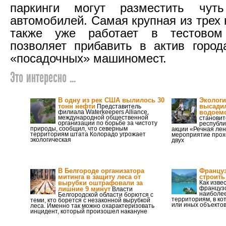
паркинги могут разместить чут
автомобилей. Самая крупная из трех
также уже работает в тестовом
позволяет прибавить в актив горо
«посадочных» машиномест.
Это интересно ...
В одну из рек США вылилось 30
Экологи
тонн нефти
высадил
Представитель
филиала Waterkeepers Alliance,
водоем
международной общественной
становит
организации по борьбе за чистоту
республи
природы, сообщил, что северным
акции «Речная лен
территориям штата Колорадо угрожает
мероприятие прохо
экологическая
двух
В Белгороде организатора
Француз
митинга в защиту леса от
строить
вырубки оштрафовали за
Как изве
французс
лишние 9 минут
Власти
наиболе
Белгородской области борются с
территориям, в ко
теми, кто борется с незаконной вырубкой
или иных объекто
леса. Именно так можно охарактеризовать
инцидент, который произошел накануне