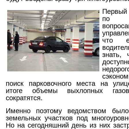
Первый
по тр
вопрос
управл
что е
водител
знать, 
доступн
недорог
сэконо
поиск парковочного места на улиц
итоге объемы выхлопных газов
сократятся.
Именно поэтому ведомством был
земельных участков под многоуровн
Но на сегодняшний день из них заст