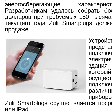
энергосберегающие характери
Разработчикам удалось собрать бо
долларов при требуемых 150 тысячах
текущего года Zuli Smartplugs долж
продаже.
Устройс
предста
подк
электр
здания 
который
осущест
подключ
разли
приборо
Zuli Smartplugs осуществляется пос
или iPad.