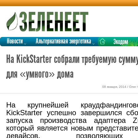
Новости
Альтернативная энергетика
Экодом
На KickStarter собрали требуемую сумм
для «умного» дома
08 января, 2014 / Олег
На крупнейшей краудфандинго
KickStarter успешно завершился сб
запуска производства адаптера Zu
который является новым представит
девайсов, позволяющих