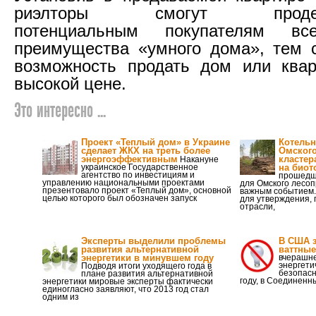
риэлторы смогут продемон
потенциальным покупателям в
преимущества «умного дома», тем 
возможность продать дом или квар
высокой цене.
Это интересно ...
Проект «Теплый дом» в Украине
Котель
сделает ЖКХ на треть более
Омског
энергоэффективным
кластер
Накануне
украинское Государственное
на биот
агентство по инвестициям и
прошедш
управлению национальными проектами
для Омского лесо
презентовало проект «Теплый дом», основной
важным событием.
целью которого был обозначен запуск
для утверждения,
отрасли,
Эксперты выделили проблемы
В США з
развития альтернативной
ваттные
энергетики в минувшем году
вчерашне
энергети
Подводя итоги уходящего года в
безопасн
плане развития альтернативной
году, в Соединенн
энергетики мировые эксперты фактически
единогласно заявляют, что 2013 год стал
одним из