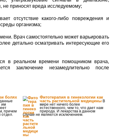
, не приносят вреда исследуемому;
вает отсутствие какого-либо повреждения и
 среды организма;
мени. Врач самостоятельно может варьировать
олее детально осматривать интересующие его
тся в реальном времени помощником врача,
ется заключение незамедлительно после
ри болях
Фитотерапия в гинекологии как
часть растительной медицины
 данные
В
 им
мире нет ничего более
меет
естественного, чем то, что дает нам
м, причем
природа. И лекарства в данном
 отдел.
случае не являются исключением.