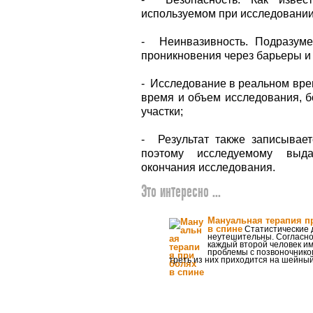
используемом при исследовании
- Неинвазивность. Подразуме
проникновения через барьеры и
- Исследование в реальном вре
время и объем исследования, б
участки;
- Результат также записывае
поэтому исследуемому выда
окончания исследования.
Это интересно ...
Мануальная терапия п
в спине
Статистические
неутешительны. Согласно
каждый второй человек и
проблемы с позвоночнико
треть из них приходится на шейный