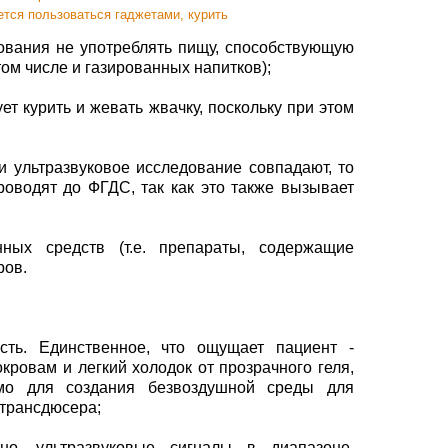
ется пользоваться гаджетами, курить
ования не употреблять пищу, способствующую
том числе и газированных напитков);
ет курить и жевать жвачку, поскольку при этом
 ультразвуковое исследование совпадают, то
оводят до ФГДС, так как это также вызывает
ых средств (т.е. препараты, содержащие
ров.
ть. Единственное, что ощущает пациент -
кровам и легкий холодок от прозрачного геля,
имо для создания безвоздушной среды для
трансдюсера;
но, ультразвуковые сигналы в диапазоне,