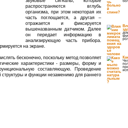
звуковые сигналы, которые
бол
распространяются вглубь
организма, при этом некоторая их
часть поглощается, а другая –
отражается и фиксируется
Вл
вышеназванным датчиком. Далее
зд
до
он передает информацию в
фу
рол
анализирующую часть прибора.
рмируется на экране.
ислять бесконечно, поскольку метод позволяет
Ка
Чел
гические характеристики - размеры, форму и
пол
при
функциональную составляющую. Проведение
ис
 структуры и функции незаменимо для раннего