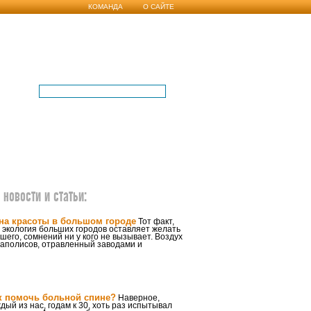
КОМАНДА
О САЙТЕ
новости и статьи:
на красоты в большом городе
Тот факт,
 экология больших городов оставляет желать
шего, сомнений ни у кого не вызывает. Воздух
гаполисов, отравленный заводами и
к помочь больной спине?
Наверное,
дый из нас, годам к 30, хоть раз испытывал