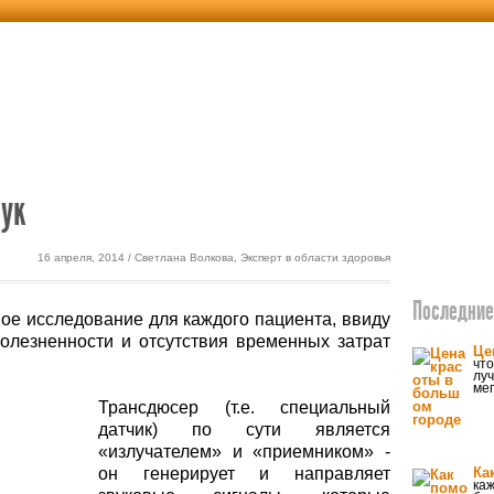
етика
Экодом
ук
16 апреля, 2014 / Светлана Волкова, Эксперт в области здоровья
Последние 
ое исследование для каждого пациента, ввиду
олезненности и отсутствия временных затрат
Це
что
луч
ме
Трансдюсер (т.е. специальный
датчик) по сути является
«излучателем» и «приемником» -
он генерирует и направляет
Ка
каж