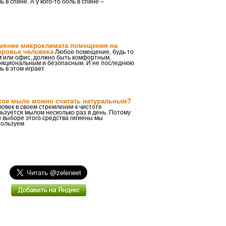
ь в спине. А у кого-то боль в спине –
ияние микроклимата помещения на
оровье человека
Любое помещение, будь то
м или офис, должно быть комфортным,
нкциональным и безопасным. И не последнюю
ь в этом играет
кое мыло можно считать натуральным?
овек в своем стремлении к чистоте
ьзуется мылом несколько раз в день. Потому
 выборе этого средства гигиены мы
пользуем