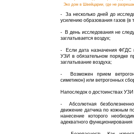
Эко дом в Швейцарии, где не разреша
- За несколько дней до исслед
усилению образования газов (в 
- В день исследования не следу
заглатывается воздух;
- Если дата назначения ФГДС и
УЗИ в обязательном порядке пр
заглатывание воздуха;
- Возможен прием ветрогонн
симетикон) или ветрогонных сбо
Напоследок о достоинствах УЗИ
- Абсолютная безболезненнос
движение датчика по кожным по
нанесение которого необход
адекватного функционирования 
- Безопасность. Как извест