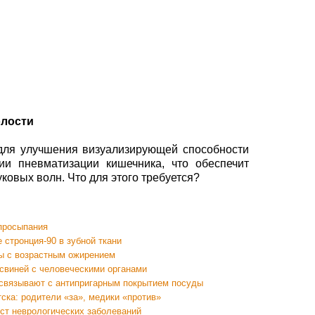
олости
ля улучшения визуализирующей способности
ии пневматизации кишечника, что обеспечит
ковых волн. Что для этого требуется?
 просыпания
 стронция-90 в зубной ткани
ы с возрастным ожирением
свиней с человеческими органами
связывают с антипригарным покрытием посуды
ска: родители «за», медики «против»
ст неврологических заболеваний