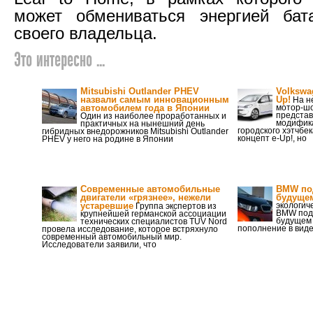
может обмениваться энергией ба
своего владельца.
Это интересно ...
Mitsubishi Outlander PHEV
Volkswa
назвали самым инновационным
Up!
На н
автомобилем года в Японии
мотор-шо
представ
Один из наиболее проработанных и
модифик
практичных на нынешний день
городского хэтчбек
гибридных внедорожников Mitsubishi Outlander
концепт e-Up!, но
PHEV у него на родине в Японии
Современные автомобильные
BMW по
двигатели «грязнее», нежели
будущем
устаревшие
экологич
Группа экспертов из
BMW под 
крупнейшей германской ассоциации
будущем 
технических специалистов TUV Nord
пополнение в вид
провела исследование, которое встряхнуло
современный автомобильный мир.
Исследователи заявили, что