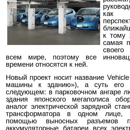
руково
как
персп
ближайш
к тому 
самая п
своего
всем мире, поэтому все инновац
времени относятся к ней.
Новый проект носит название Vehicle t
машины к зданию»), а суть его 
следующем: в парковочном ангаре л
здания японского мегаполиса обор
аналог электрической зарядной стан
трансформатора в одном лице, 
помощью выносных разъемов пр
аккумуляторные батареи всех элект