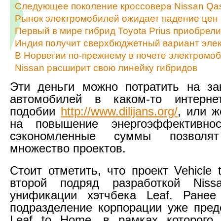
Следующее поколение кроссовера Nissan Qas
Рынок электромобилей ожидает падение цен
Первый в мире гибрид Toyota Prius приобрел
Индия получит сверхбюджетный вариант элек
В Норвегии по-прежнему в почете электромо
Nissan расширит свою линейку гибридов
Эти деньги можно потратить на за
автомобилей в каком-то интернет
подобии
http://www.dilijans.org/
, или ж
на повышение энергоэффективн
сэкономленные суммы позволят
множество проектов.
Стоит отметить, что проект Vehicle t
второй подряд разработкой Nis
унификации хэтчбека Leaf. Ранее 
подразделение корпорации уже пред
Leaf to Home, в рамках которого 