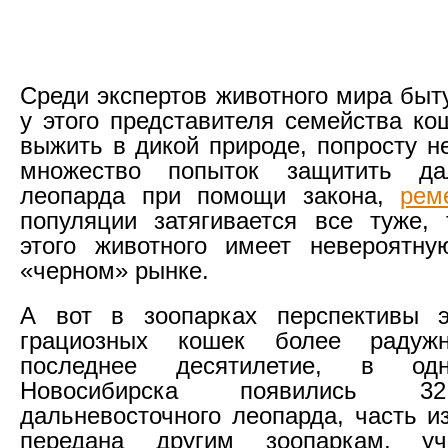
Среди экспертов животного мира быт
у этого представителя семейства ко
выжить в дикой природе, попросту н
множество попыток защитить дал
леопарда при помощи закона,
рем
популяции затягивается все туже,
этого животного имеет невероятну
«черном» рынке.
А вот в зоопарках перспективы э
грациозных кошек более раду
последнее десятилетие, в од
Новосибирска появились 3
дальневосточного леопарда, часть и
передана другим зоопаркам, у