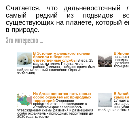
Считается, что дальневосточный 
самый редкий из подвидов вс
существующих на планете, который е
в природе.
Это интересно ...
В Эстонии маленького тюленя
В Япони
бросили в беде все
начался 
народных
ответственные службы
Вчера, 25
цветения
марта, на пляже Пирита, что в
японцев 
районе Таллина, в обедне время был
найден маленький тюлененок. Одна из
жительниц
На Алтае появятся пять новых
В Алтай
особо охраняемых природных
крышам 
территорий
17 марта
Очередное
отряд го
правительственное заседание в
республи
Алтайском крае завершилось
сообщение о том, 
утверждением схемы развития и размещения
особо охраняемых природных территорий до
2020 года, которую