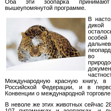
Оба эти зоопарка принимаю
вышеупомянутой программе.
В насто
дико
осталос
особей
дальнев
леопард
во
природо
доку
час
Международную красную книгу, в 
Российской Федерации, и в перв
Конвенции о международной торговле
В неволе же этих животных сейчас 2
107 питомниках и зоопарках, и л