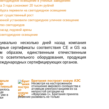
светодиодное освещение в учебных заведениях
а 3 года сэкономит 20 тысяч рублей
рбурга перевели на светодиодное освещение
ает существенный рост
енной установили светодиодное уличное освещение
тво светодиодов
фасад ледовой арены
 светодиодное освещение
уквально несколько дней назад компания
дные сертификаты соответствия СЕ и GS на
им образом, единственным отечественным
о осветительного оборудования, продукция
международных сертифицирующих органов.
едным
Британия построит новую АЭС
де
Несмотря на настороженное
отношение мирового сообщества к
ктивный
атомным электростанциям из-за
шилось
непростой ситуации на
оде
«Фукусима-1», Британия приняла
 уже в
решение развивать не только
мьи