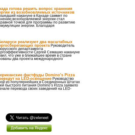
нада готова решить вопрос хранения
ергии из возобновляемых источников
ошедший накануне в Канаде саммит по
анению возобновляемой энергии стал
правной точкой для программы по развитию
аккумуляции энергии. Благодаря
Беларуси реализуют два масштабных
ергосберегающих проекта
Руководитель
лорусского департамента
ергоэффективности Сергей Семашко накануне
вил, что уже в ближайшее время в стране
зованы два проекта международного
ериканские фастфуды Domino’s Pizza
реведут на LED-освещение
Руководство
ной из популярнейших в Соединенных Штатах
ей быстрого питания Domino’s Pizza заявило
ачале перевода своих заведений на LED-