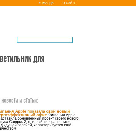
КОМАНДА
О САЙТЕ
ветильник для
новости и статьи:
мпания Apple показала свой новый
ергоэффективный офис
Компания Apple
дставила обновленный проект своего нового
пуса Campus 2, который, по сравнению с
едыдущей версией, характеризуется ещё
ичеством