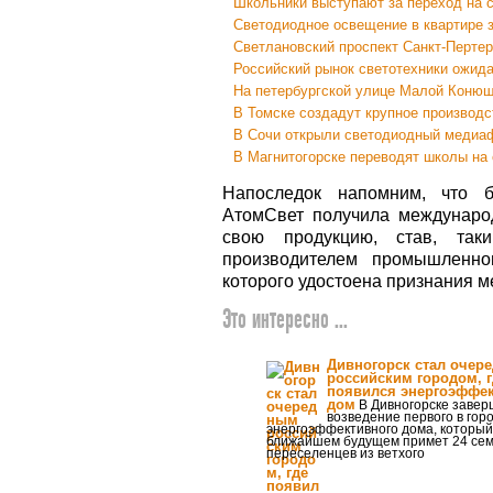
Школьники выступают за переход на 
Светодиодное освещение в квартире з
Светлановский проспект Санкт-Перте
Российский рынок светотехники ожид
На петербургской улице Малой Конюш
В Томске создадут крупное производс
В Сочи открыли светодиодный медиа
В Магнитогорске переводят школы на
Напоследок напомним, что б
АтомСвет получила междунаро
свою продукцию, став, так
производителем промышленног
которого удостоена признания 
Это интересно ...
Дивногорск стал очер
российским городом, г
появился энергоэффе
дом
В Дивногорске завер
возведение первого в гор
энергоэффективного дома, который
ближайшем будущем примет 24 се
переселенцев из ветхого