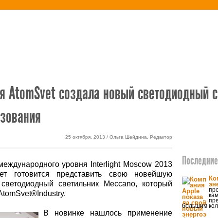
етика
Экодом
я AtomSvet создала новый светодиодный с
зования
25 октября, 2013 / Ольга Шейдина, Редактор
Последние 
ждународного уровня Interlight Moscow 2013
ет готовится представить свою новейшую
Ко
ветодиодный светильник Meccano, который
эн
пре
AtomSvet®Industry.
кам
пр
большим кол
В новинке нашлось применение