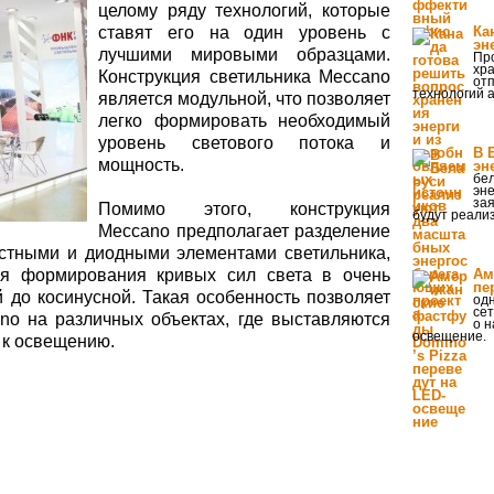
целому ряду технологий, которые
ставят его на один уровень с
Ка
эн
лучшими мировыми образцами.
Пр
хр
Конструкция светильника Meccano
от
технологий 
является модульной, что позволяет
легко формировать необходимый
уровень светового потока и
В 
мощность.
эн
бе
эн
зая
Помимо этого, конструкция
будут реали
Meccano предполагает разделение
стными и диодными элементами светильника,
ля формирования кривых сил света в очень
Ам
пе
 до косинусной. Такая особенность позволяет
од
сет
no на различных объектах, где выставляются
о н
освещение.
 к освещению.