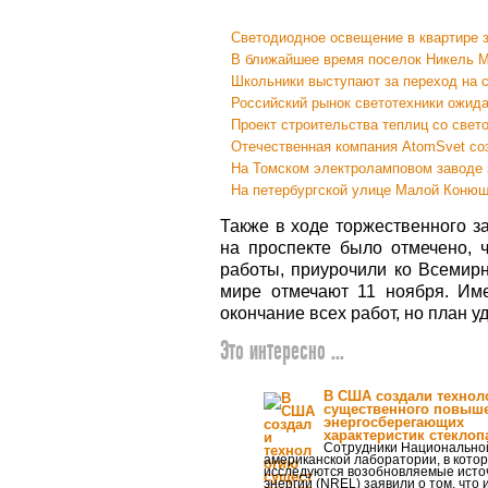
Светодиодное освещение в квартире з
В ближайшее время поселок Никель М
Школьники выступают за переход на 
Российский рынок светотехники ожид
Проект строительства теплиц со све
Отечественная компания AtomSvet со
На Томском электроламповом заводе 
На петербургской улице Малой Конюш
Также в ходе торжественного 
на проспекте было отмечено, 
работы, приурочили ко Всеми
мире отмечают 11 ноября. Им
окончание всех работ, но план у
Это интересно ...
В США создали технол
существенного повыш
энергосберегающих
характеристик стеклоп
Сотрудники Национально
американской лаборатории, в кото
исследуются возобновляемые исто
энергии (NREL) заявили о том, что 