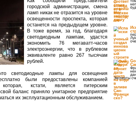
Как сообщили представители
том
неп
городской администрации, смена
бу
ламп никак не отразится на уровне
освещенности проспекта, которая
останется на предыдущем уровне.
Ис
В тоже время, за год, благодаря
ст
пе
светодиодным лампам, удастся
Лу
оче
экономить 76 мегаватт-часов
электроэнергии, что в рублевом
эквиваленте равно 267 тысячам
рублей.
Go
Са
Фра
не
что светодиодные лампы для освещения
да
Эксперты сч
бесплатно были предоставлены компанией
», которая, кстати, является питерским
 свой баланс приняло унитарное предприятие
иматься их эксплуатационным обслуживанием.