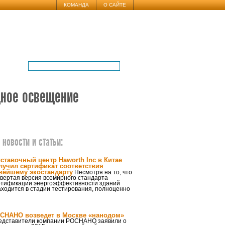
КОМАНДА
О САЙТЕ
дное освещение
новости и статьи:
ставочный центр Haworth Inc в Китае
лучил сертификат соответствия
вейшему экостандарту
Несмотря на то, что
вертая версия всемирного стандарта
ртификации энергоэффективности зданий
ходится в стадии тестирования, полноценно
СНАНО возведет в Москве «нанодом»
едставители компании РОСНАНО заявили о