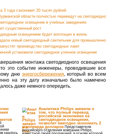
а 3 года сэкономит 20 тысяч рублей
урманской области полностью переведут на светодиодное уличное осв
светодиодное освещение в учебных заведениях
ает существенный рост
тодиодным освещением будет воплощен в жизнь
здала новый светодиодный светильник для промышленного использован
запустят производство светодиодных ламп
енной установили светодиодное уличное освещение
завершения монтажа светодиодного освещения
что это событие инженеры, проводившие все
рному дню
энергосбережения
, который во всем
енно на эту дату изначально было намечено
далось даже немного опередить.
огию
Аналитики Philips заявили о
ения
том, что полный перевод
российской экономики на
акетов
светодиодное освещение,
й
позволит ежегодно экономить 2
рой
миллиарда долларов
Представители
чники
российского отделения компании Philips,
им удалось
известной своей продукцией, в основе которой