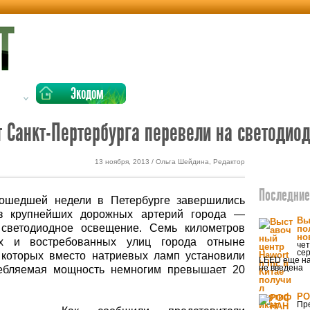
етика
Экодом
т Санкт-Пертербурга перевели на светодио
13 ноября, 2013 / Ольга Шейдина, Редактор
Последние 
ошедшей недели в Петербурге завершились
з крупнейших дорожных артерий города —
Вы
 светодиодное освещение. Семь километров
по
но
х и востребованных улиц города отныне
чет
се
 которых вместо натриевых ламп установили
LEED еще на
не введена
ебляемая мощность немногим превышает 20
РО
Пр