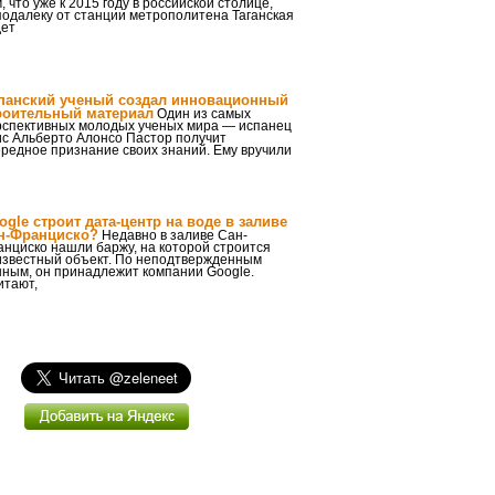
, что уже к 2015 году в российской столице,
одалеку от станции метрополитена Таганская
дет
панский ученый создал инновационный
роительный материал
Один из самых
рспективных молодых ученых мира — испанец
ис Альберто Алонсо Пастор получит
редное признание своих знаний. Ему вручили
ogle строит дата-центр на воде в заливе
н-Франциско?
Недавно в заливе Сан-
нциско нашли баржу, на которой строится
известный объект. По неподтвержденным
нным, он принадлежит компании Google.
итают,