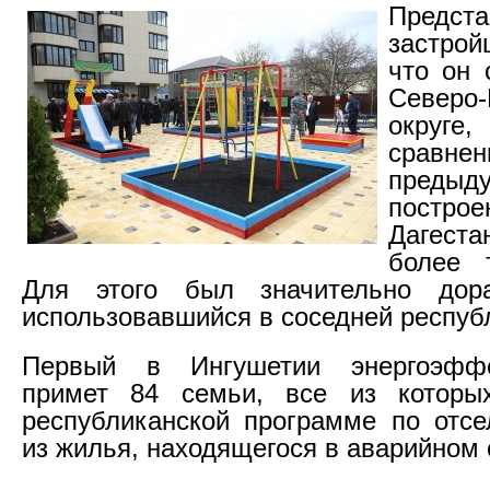
Предста
застрой
что он 
Северо-
окру
сравн
предыд
пост
Дагест
более т
Для этого был значительно дора
использовавшийся в соседней респуб
Первый в Ингушетии энергоэфф
примет 84 семьи, все из которы
республиканской программе по отс
из жилья, находящегося в аварийном 