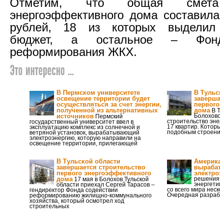
Отметим, что общая смета
энергоэффективного дома составил
рублей, 18 из которых выделил
бюджет, а остальное – Фонд
реформирования ЖКХ.
Это интересно ...
В Пермском университете
В Тульс
освещение территории будет
заверша
осуществляться за счет энергии,
первого
полученной из альтернативных
дома
В Т
источников
Болохово
Пермский
строительство эн
государственный университет ввел в
17 квартир. Кото
эксплуатацию комплекс из солнечной и
подобным строен
ветряной установок, вырабатывающий
электроэнергию, которую направили на
освещение территории, прилегающей
В Тульской области
Америка
завершается строительство
выраба
первого энергоэффективного
электро
дома
решения 
17 мая в Болохов Тульской
энергети
области приехал Сергей Тарасов –
со всего мира нес
гендиректор Фонда содействии
Очередная разраб
реформированию жилищно-коммунального
хозяйства, который осмотрел ход
строительных