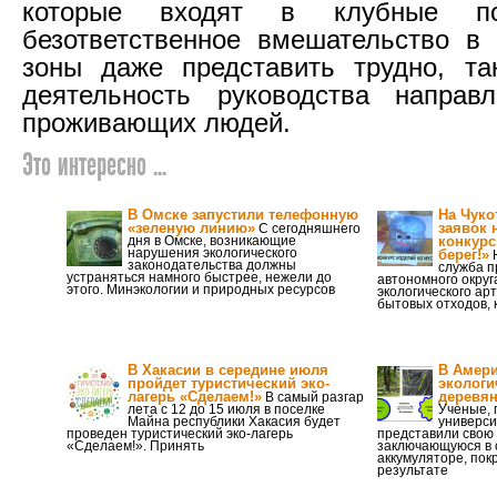
которые входят в клубные по
безответственное вмешательство в
зоны даже представить трудно, та
деятельность руководства направ
проживающих людей.
Это интересно ...
В Омске запустили телефонную
На Чуко
«зеленую линию»
заявок 
С сегодняшнего
дня в Омске, возникающие
конкурс
нарушения экологического
берег!»
Н
законодательства должны
служба п
устраняться намного быстрее, нежели до
автономного округ
этого. Минэкологии и природных ресурсов
экологического ар
бытовых отходов, 
В Хакасии в середине июля
В Амери
пройдет туристический эко-
экологи
лагерь «Сделаем!»
деревя
В самый разгар
лета с 12 до 15 июля в поселке
Ученые,
Майна республики Хакасия будет
универси
проведен туристический эко-лагерь
представили свою
«Сделаем!». Принять
заключающуюся в 
аккумуляторе, пок
результате