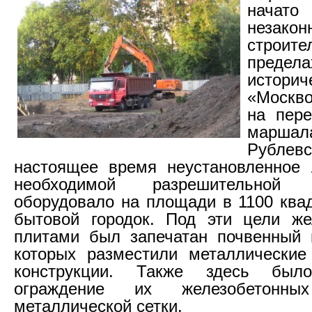
начат
незакон
строи
предел
истори
«Москво
на пере
маршал
Рублевс
настоящее время неустановленное 
необходимой разрешительной д
оборудовало на площади в 1100 ква
бытовой городок. Под эти цели же
плитами был запечатан почвенный 
которых разместили металлические
конструкции. Также здесь было
ограждение их железобетонн
металлической сетки.