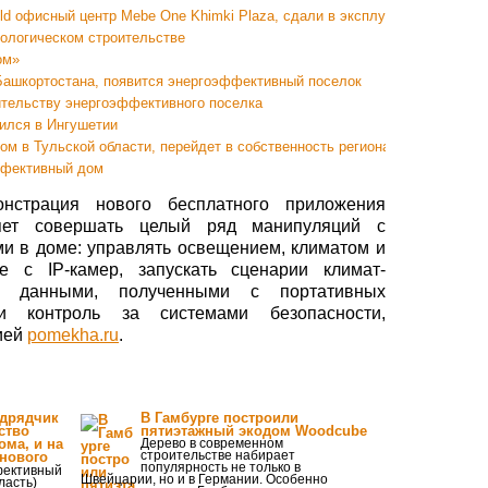
d офисный центр Mebe One Khimki Plaza, сдали в эксплуатацию
кологическом строительстве
ом»
Башкортостана, появится энергоэффективный поселок
ительству энергоэффективного поселка
ился в Ингушетии
м в Тульской области, перейдет в собственность регионального правит
ффективный дом
нстрация нового бесплатного приложения
оляет совершать целый ряд манипуляций с
и в доме: управлять освещением, климатом и
е с IP-камер, запускать сценарии климат-
с данными, полученными с портативных
 контроль за системами безопасности,
ией
pomekha.ru
.
одрядчик
В Гамбурге построили
ство
пятиэтажный экодом Woodcube
ома, и на
Дерево в современном
строительстве набирает
 нового
популярность не только в
ективный
Швейцарии, но и в Германии. Особенно
ласть)