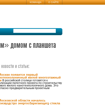
КОМАНДА
О САЙТЕ
мным» домом с планшета
новости и статьи:
Москве появится первый
нотехнолоничный жилой многоэтажный
м
В российской столице готовятся к
лизации пилотного проекта по строительству
вого жилого нанотехнологичного дома. Это
огласно предварительным проектным
Московской области началось
оизводство энергосберегающего стекла