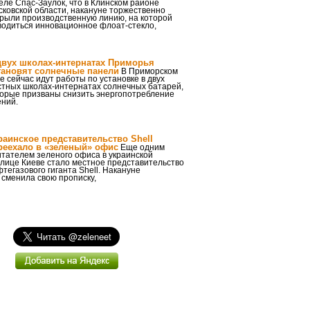
еле Спас-Заулок, что в Клинском районе
ковской области, накануне торжественно
крыли производственную линию, на которой
водиться инновационное флоат-стекло,
двух школах-интернатах Приморья
тановят солнечные панели
В Приморском
е сейчас идут работы по установке в двух
стных школах-интернатах солнечных батарей,
торые призваны снизить энергопотребление
ений.
раинское представительство Shell
реехало в «зеленый» офис
Еще одним
тателем зеленого офиса в украинской
лице Киеве стало местное представительство
тегазового гиганта Shell. Накануне
 сменила свою прописку,