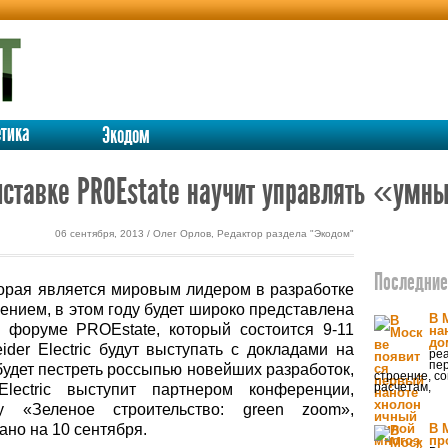
етика
Экодом
 выставке PROEstate научит управлять «у
06 сентября, 2013 / Олег Орлов, Редактор раздела "Экодом"
Последние 
оторая является мировым лидером в разработке
ением, в этом году будет широко представлена
В 
 форуме PROEstate, который состоится 9-11
на
до
ider Electric будут выступать с докладами на
реа
пер
будет пестреть россыпью новейших разработок,
строение, с
расчетам,
lectric выступит партнером конференции,
ву «Зеленое строительство: green zoom»,
но на 10 сентября.
В 
пр