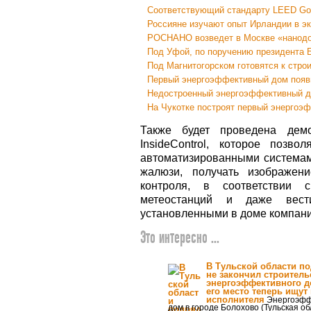
Соответствующий стандарту LEED Gol
Россияне изучают опыт Ирландии в э
РОСНАНО возведет в Москве «нанод
Под Уфой, по поручению президента 
Под Магнитогорском готовятся к стро
Первый энергоэффективный дом появ
Недостроенный энергоэффективный до
На Чукотке построят первый энергоэ
Также будет проведена демо
InsideControl, которое позв
автоматизированными системам
жалюзи, получать изображени
контроля, в соответствии 
метеостанций и даже вести
установленными в доме компан
Это интересно ...
В Тульской области п
не закончил строитель
энергоэффективного д
его место теперь ищут
исполнителя
Энергоэфф
дом в городе Болохово (Тульская об