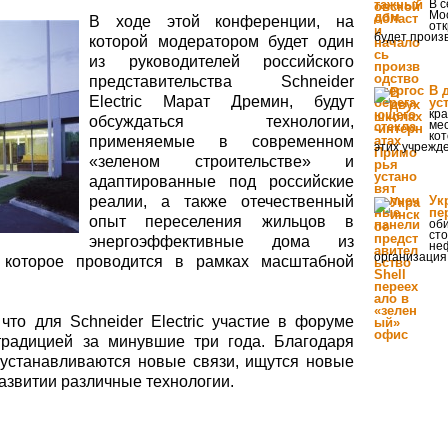
В с
Мос
В ходе этой конференции, на
от
будет произ
которой модератором будет один
из руководителей российского
представительства Schneider
В 
Electric Марат Дремин, будут
ус
кра
обсуждаться технологии,
ме
ко
применяемые в современном
этих учрежд
«зеленом строительстве» и
адаптированные под российские
реалии, а также отечественный
Ук
пе
опыт переселения жильцов в
оби
сто
энергоэффективные дома из
неф
организация
 которое проводится в рамках масштабной
то для Schneider Electric участие в форуме
традицией за минувшие три года. Благодаря
устанавливаются новые связи, ищутся новые
развитии различные технологии.