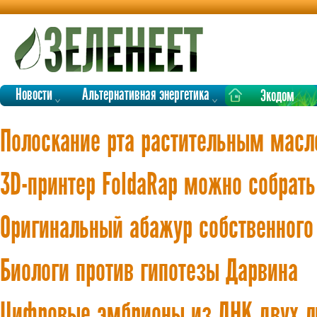
Новости
Альтернативная энергетика
Экодом
Полоскание рта растительным мас
3D-принтер FoldaRap можно собрат
Оригинальный абажур собственного
Биологи против гипотезы Дарвина
Цифровые эмбрионы из ДНК двух 