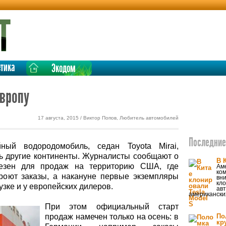
етика
Экодом
Европу
17 августа, 2015 / Виктор Попов, Любитель автомобилей
Последние 
ый водородомобиль, седан Toyota Mirai,
ь другие континенты. Журналисты сообщают о
В 
везен для продаж на территорию США, где
Ам
ком
кроют заказы, а накануне первые экземпляры
вни
кл
узке и у европейских дилеров.
авт
американски
При этом официальный старт
продаж намечен только на осень: в
По
кр