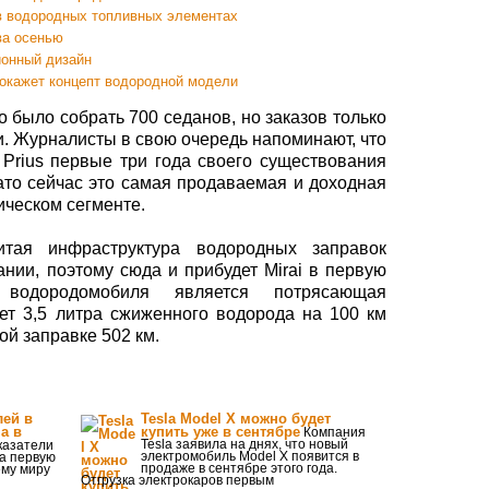
в водородных топливных элементах
ва осенью
ионный дизайн
окажет концепт водородной модели
о было собрать 700 седанов, но заказов только
и. Журналисты в свою очередь напоминают, что
Prius первые три года своего существования
зато сейчас это самая продаваемая и доходная
ическом сегменте.
тая инфраструктура водородных заправок
ании, поэтому сюда и прибудет Mirai в первую
водородомобиля является потрясающая
ет 3,5 литра сжиженного водорода на 100 км
ой заправке 502 км.
ей в
Tesla Model X можно будет
а в
купить уже в сентябре
Компания
Tesla заявила на днях, что новый
азатели
электромобиль Model X появится в
а первую
продаже в сентябре этого года.
ему миру
Отгрузка электрокаров первым