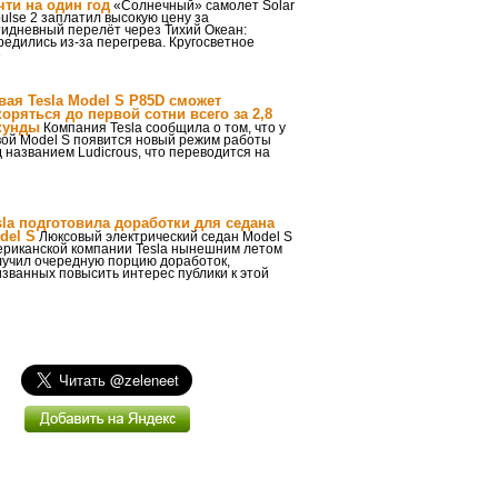
чти на один год
«Солнечный» самолет Solar
ulse 2 заплатил высокую цену за
тидневный перелёт через Тихий Океан:
редились из-за перегрева. Кругосветное
е
вая Tesla Model S P85D сможет
коряться до первой сотни всего за 2,8
кунды
Компания Tesla сообщила о том, что у
вой Model S появится новый режим работы
 названием Ludicrous, что переводится на
sla подготовила доработки для седана
del S
Люксовый электрический седан Model S
ериканской компании Tesla нынешним летом
лучил очередную порцию доработок,
званных повысить интерес публики к этой