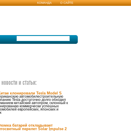
КОМАНДА
О САЙТЕ
новости и статьи:
Китае клонировали Tesla Model S
ериканскую автомобилестроительную
панию Tesla достаточно долго обходил
манием китайский автопром, склонный к
онированию коммерчески успешных
омобилей европейских, японских и
х
ломка батарей откладывает
угосветный перелет Solar Impulse 2