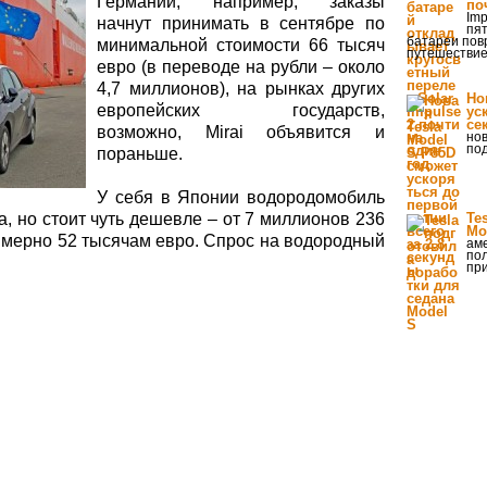
Германии, например, заказы
по
Imp
начнут принимать в сентябре по
пя
батареи пов
минимальной стоимости 66 тысяч
путешестви
евро (в переводе на рубли – около
4,7 миллионов), на рынках других
Но
европейских государств,
ус
се
возможно, Mirai объявится и
но
под
пораньше.
У себя в Японии водородомобиль
а, но стоит чуть дешевле – от 7 миллионов 236
Te
Mo
римерно 52 тысячам евро. Спрос на водородный
ам
по
при