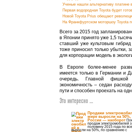
Ученые нашли альтернативу платине 
Первая водородная Toyota будет гото
Новой Toyota Prius обещают революц
На Франкфуртском моторшоу Toyota п
Всего за 2015 год запланирован
в Японии принято уже 1,5 тысяч
ставший уже культовым гибрид 
тоже приносил только убытки, 
для корпорации модель в эколог
В Европе более-менее разви
имеется только в Германии и Д
очередь. Главной фишкой 
экономичность – седан расходу
пути и способен проехать на одн
Это интересно ...
Продажи электромобил
мире выросли на 50%, 
России — наоборот
Пок
продаж электромобилей з
половину 2015 года по вс
выросли на 50%, по сравнению с