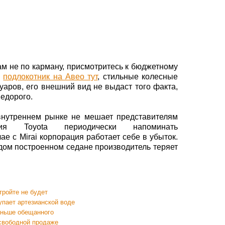
ам не по карману, присмотритесь к бюджетному
й
подлокотник на Авео тут
, стильные колесные
суаров, его внешний вид не выдаст того факта,
едорого.
внутреннем рынке не мешает представителям
ения Toyota периодически напоминать
ае с Mirai корпорация работает себе в убыток.
ждом построенном седане производитель теряет
тройте не будет
тупает артезианской воде
аньше обещанного
 свободной продаже