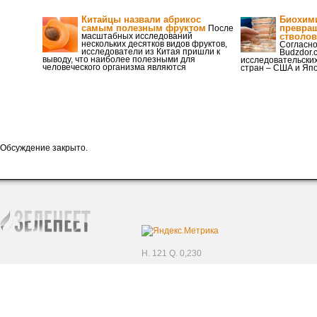
Китайцы назвали абрикос
Биохим
самым полезным фруктом
превращ
После
масштабных исследований
стволо
нескольких десятков видов фруктов,
Согласн
исследователи из Китая пришли к
Budzdor.
выводу, что наиболее полезными для
исследовательских
человеческого организма являются
стран – США и Япо
Обсуждение закрыто.
H. 121 Q. 0,230