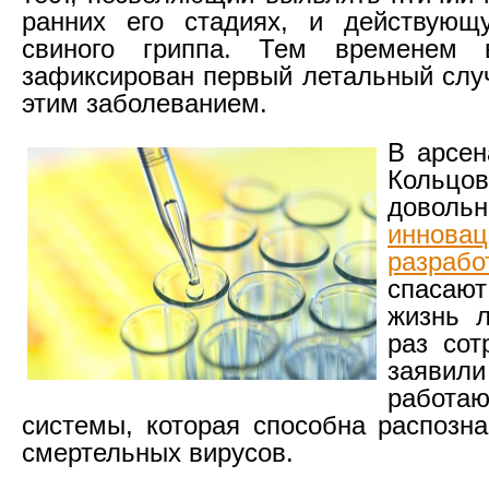
ранних его стадиях, и действующ
свиного гриппа. Тем временем
зафиксирован первый летальный слу
этим заболеванием.
В арсен
Кольц
дово
иннова
разрабо
спасаю
жизнь л
раз сот
заявил
работ
системы, которая способна распозна
смертельных вирусов.