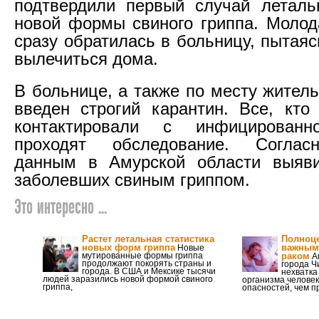
подтвердили первый случай леталь
новой формы свиного гриппа. Моло
сразу обратилась в больницу, пытая
вылечиться дома.
В больнице, а также по месту жител
введен строгий карантин. Все, кто
контактировали с инфицированн
проходят обследование. Соглас
данным в Амурской области выяв
заболевших свиным гриппом.
Это интересно ...
Растет летальная статистика
Полноц
новых форм гриппа
важным
Новые
мутированные формы гриппа
раком
А
продолжают покорять страны и
города Ч
города. В США и Мексике тысячи
нехватка
людей заразились новой формой свиного
организма челове
гриппа,
опасностей, чем п