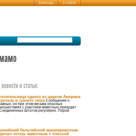
КОМАНДА
О САЙТЕ
омамо
новости и статьи:
сетительница одного из цирков Америки
третила в туалете тигра
Сообщения о
авных, но при этом весьма опасных
оисшествиях с участием животных приходят
 Соединенных Штатов регулярно. Порой
упнейший бельгийский авиаперевозчик
претил летать животным с плоской