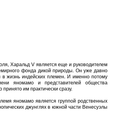
роля, Харальд V является еще и руководителем
емирного фонда дикой природы. Он уже давно
ся в жизнь индейских племен. И именно потому
мени яномамо и представителей общества
 принято им практически сразу.
племя яномамо является группой родственных
ропических джунглях в южной части Венесуэлы