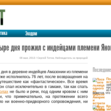
етика
Экодом
тыре дня прожил с индейцами племени Ян
08 мая, 2013 / Сергей Титов, Наблюдатель за природой
Последние 
 дня в деревне индейцев Амазонии из племени
уже исполнилось 76 лет, после возвращения на
По
утешествие как «фантастическое». Все время
вс
заб
 спал исключительно в гамаке, так как спать
пр
из
олах
не было и речи, под одним кровом с ним
кажется, что
и, что примечательно, на протяжении всего
ло ни военно-придворного сопровождения, ни
Кр
за