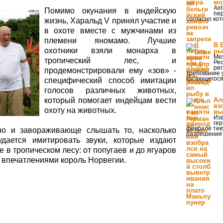
мо
Air
Помимо окунания в индейскую
пер
согласно ко
жизнь, Харальд V принял участие и
в охоте вместе с мужчинами из
племени яномамо. Лучшие
В 
охотники взяли монарха в
ры
Ме
тропический лес, и
Ре
ре
продемонстрировали ему «зов» -
требование 
касающегося
специфический способ имитации
голосов различных животных,
который помогает индейцам вести
Ал
вз
охоту на животных.
вы
Изв
гер
феврале тек
но и завораживающе слышать то, насколько
разрешения 
дается имитировать звуки, которые издают
в тропическом лесу: от попугаев и до ягуаров
 впечатлениями король Норвегии.