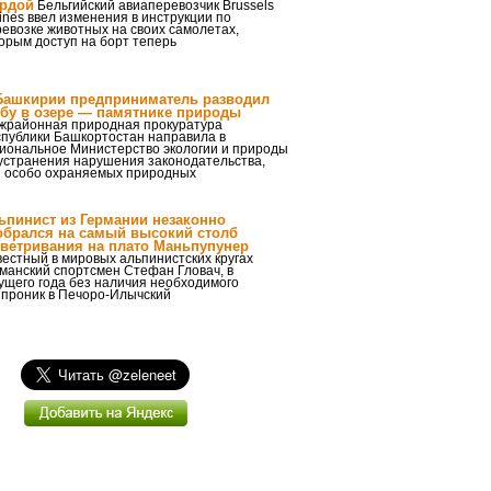
рдой
Бельгийский авиаперевозчик Brussels
lines ввел изменения в инструкции по
евозке животных на своих самолетах,
торым доступ на борт теперь
Башкирии предприниматель разводил
бу в озере — памятнике природы
жрайонная природная прокуратура
спублики Башкортостан направила в
гиональное Министерство экологии и природы
устранения нарушения законодательства,
 особо охраняемых природных
ьпинист из Германии незаконно
обрался на самый высокий столб
ветривания на плато Маньпупунер
естный в мировых альпинистских кругах
манский спортсмен Стефан Гловач, в
ущего года без наличия необходимого
проник в Печоро-Илычский