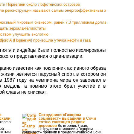
фти Норвегией около Лофотенских островов
сле реконструкции называют самым энергоэффективным зданием в мире
носимый мировым бизнесом, равен 7,3 триллионам долларов
щать зеркала-гелиостаты
нством улучшать экологию
ord A (Норвегия) произошла утечка нефти и газа
тия эти индейцы были полностью изолированы
какого представления о цивилизации.
давно известен как поклонник активного образа
 жизни является парусный спорт, в котором он
в 1987 году на чемпиона мира он завоевал в
ю медаль, а помимо этого брал участие и в
ой славы не снискал.
»
Сотрудники «Газпром
скали
социнвест» высадили в Сочи
сотню саженцев редких
коре в
деревьев
Во вторник 7 мая,
ой
сотрудники компании «Газпром
ваться
социнвест» провели в предолимпийском Сочи