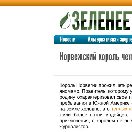
Новости
Альтернативная энерг
Норвежский король че
Король Норвегии прожил четыре
яномамо. Правитель, которому 
родину охарактеризовал свое п
пребывания в Южной Америке он
на земле холодно, а о
теплых п
жили более сотни индейцев, 
приключения, с королем не бы
журналистов.