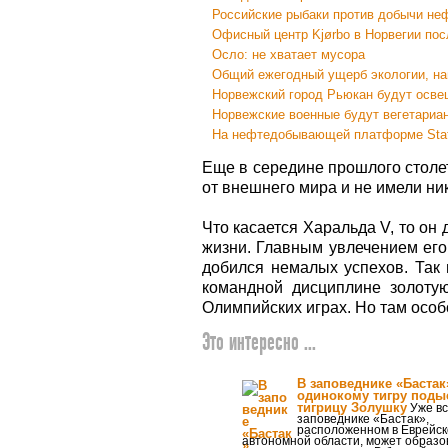
Российские рыбаки против добычи не
Офисный центр Kjørbo в Норвегии по
Осло: не хватает мусора
Общий ежегодный ущерб экологии, на
Норвежский город Рьюкан будут осве
Норвежские военные будут вегетариа
На нефтедобывающей платформе Statfj
Еще в середине прошлого столе
от внешнего мира и не имели ни
Что касается Харальда V, то он 
жизни. Главным увлечением его
добился немалых успехов. Так 
командной дисциплине золоту
Олимпийских играх. Но там особ
Это интересно ...
В заповеднике «Бастак
одинокому тигру поды
тигрицу Золушку
Уже вс
заповеднике «Бастак»,
расположенном в Еврейск
автономной области, может образо