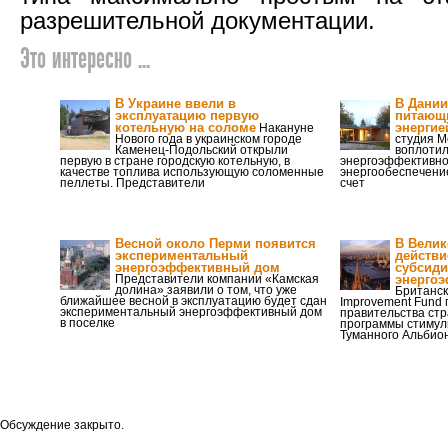
разрешительной документации.
Это интересно ...
В Украине ввели в
В Дании
эксплуатацию первую
питающ
котельную на соломе
энергие
Накануне
Нового года в украинском городе
студия Me
Каменец-Подольский открыли
воплотил
первую в стране городскую котельную, в
энергоэффективног
качестве топлива использующую соломенные
энергообеспечение
пеллеты. Представители
счет
Весной около Перми появится
В Велик
экспериментальный
действи
энергоэффективный дом
субсид
Представители компании «Камская
энергоэ
долина» заявили о том, что уже
Британск
ближайшее весной в эксплуатацию будет сдан
Improvement Fund
экспериментальный энергоэффективный дом
правительства ст
в поселке
программы стимул
Туманного Альбио
Обсуждение закрыто.