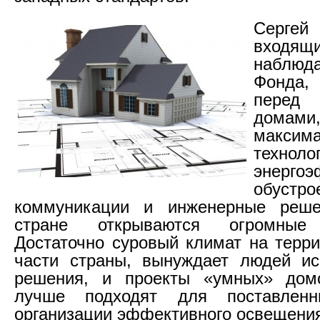
Серге
вхо
наблюда
Фонда, 
пере
домам
максим
техн
энергоэ
обус
коммуникации и инженерные реш
стране открываются огромные 
Достаточно суровый климат на терр
части страны, вынуждает людей ис
решения, и проекты «умных» дом
лучше подходят для поставлен
организации эффективного освещения