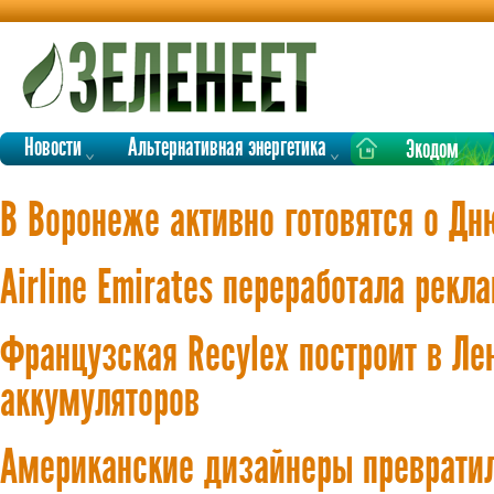
Новости
Альтернативная энергетика
Экодом
В Воронеже активно готовятся о Дн
Airline Emirates переработала рек
Французская Recylex построит в Ле
аккумуляторов
Американские дизайнеры превратил