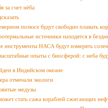
 за счет нёба
сказать
еверном полюсе будут свободно плавать ко
отермальные источники находятся в бездн
е инструменты НАСА будут измерять солен
масштабные опыты с биосферой: с неба буд
йден в Индийском океане
ера отмечали экологи
овитые медузы
может стать сажа кораблей сжигающих не