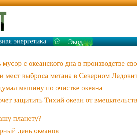
вная энергетика
Экод
ом
ь мусор с океанского дна в производстве с
 мест выброса метана в Северном Ледови
думал машину по очистке океана
ет защитить Тихий океан от вмешательства
ашу планету?
рный день океанов