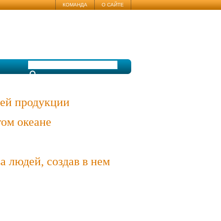
КОМАНДА
О САЙТЕ
воей продукции
том океане
 людей, создав в нем