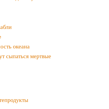
рабли
е
ость океана
ут сыпаться мертвые
фтепродукты