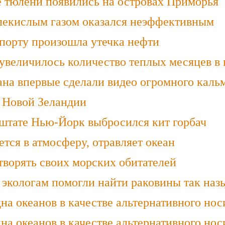
е тюлени появились на островах Приморья
лекислым газом оказался неэффективным
 порту произошла утечка нефти
увеличилось количество теплых месяцев в 
ана впервые сделали видео огромного каль
 Новой Зеландии
штате Нью-Йорк выбросился кит горбач
ется в атмосферу, отравляет океан
творять своих морских обитателей
 экологам помогли найти раковины так на
на океанов в качестве альтернативного нос
на океанов в качестве альтернативного нос