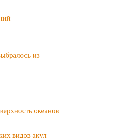
ний
выбралось из
верхность океанов
ких видов акул