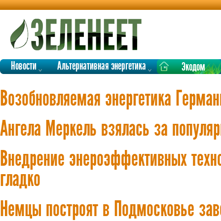
Новости
Альтернативная энергетика
Экодом
Возобновляемая энергетика Герман
Ангела Меркель взялась за популя
Внедрение энероэффективных техно
гладко
Немцы построят в Подмосковье зав