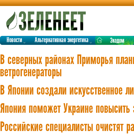
Новости
Альтернативная энергетика
Экодом
В северных районах Приморья план
ветрогенераторы
В Японии создали искусственное л
Япония поможет Украине повысить 
Российские специалисты очистят р