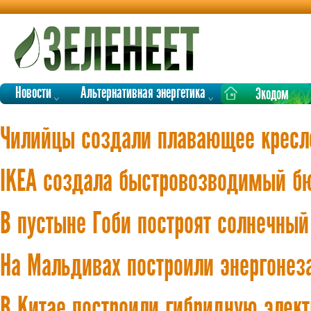
Новости
Альтернативная энергетика
Экодом
Чилийцы создали плавающее кресло
IKEA создала быстровозводимый б
В пустыне Гоби построят солнечный
На Мальдивах построили энергонез
В Китае построили гибридную элек