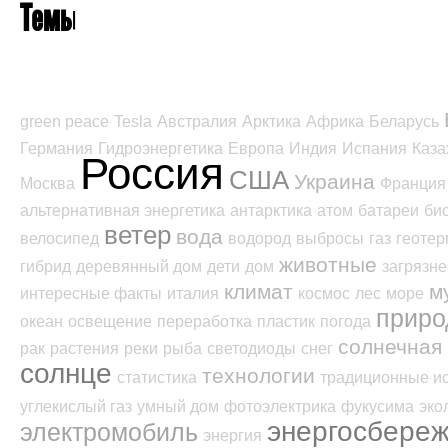
Темы
green peace
Tesla
Австралия
Арктика
Африка
Беларусь
Германия
Гидроэнергетика
Европа
Индия
Испания
Каза
Россия
США
Украина
Москва
Франция
альтернативная энергетика
антарктика
атом
батареи
би
ветер
вода
велосипед
водород
выбросы
газ
геотер
животные
гибрид
деревянный дом
дети
дом
загрязн
климат
м
интересные факты
италия
космос
лес
море
приро
океан
освещение
переработка
пластик
погода
солнечная 
рак
растения
реки
рыба
светодиоды
снег
солнце
технологии
статистика
традиционные и
углекислый газ
умный дом
фотоэлектрика
фукусима
эко
энергосбере
электромобиль
энергия