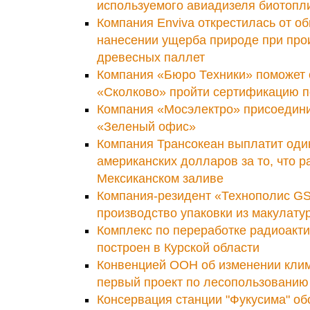
используемого авиадизеля биотопл
Компания Enviva открестилась от о
нанесении ущерба природе при про
древесных паллет
Компания «Бюро Техники» поможет 
«Сколково» пройти сертификацию 
Компания «Мосэлектро» присоедини
«Зеленый офис»
Компания Трансокеан выплатит од
американских долларов за то, что р
Мексиканском заливе
Компания-резидент «Технополис GS
производство упаковки из макулату
Комплекс по переработке радиоакти
построен в Курской области
Конвенцией ООН об изменении кли
первый проект по лесопользованию
Консервация станции "Фукусима" о