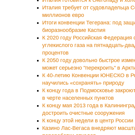
Италия требует от судовладельца Co
миллионов евро
Итоги конвенции Тегерана: под защи
биоразнообразие Каспия
К 2020 году Российская Федерация 
углекислого газа на пятнадцать-два
процентов
К 2050 году довольно быстрое изме
может серьезно "перекроить" в Аркт
К 40-летию Конвенции ЮНЕСКО в Ро
научились «сохранять» природу
К концу года в Подмосковье закрою
в черте населенных пунктов
К концу мая 2013 года в Калинингр
достроить очистные сооружения
К концу этой недели в центр России
Казино Лас-Вегаса внедряют масш