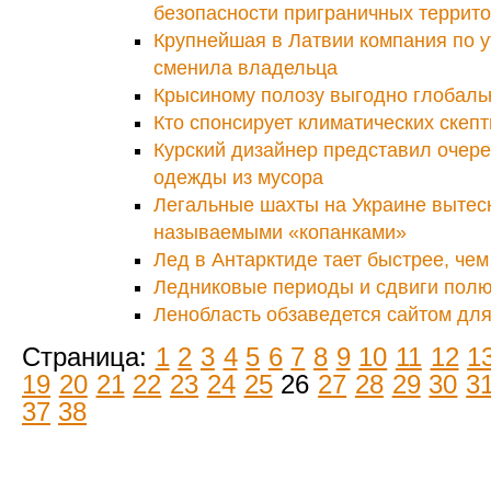
безопасности приграничных террит
Крупнейшая в Латвии компания по 
сменила владельца
Крысиному полозу выгодно глобаль
Кто спонсирует климатических скеп
Курский дизайнер представил очер
одежды из мусора
Легальные шахты на Украине вытес
называемыми «копанками»
Лед в Антарктиде тает быстрее, че
Ледниковые периоды и сдвиги пол
Ленобласть обзаведется сайтом для
Страница:
1
2
3
4
5
6
7
8
9
10
11
12
1
19
20
21
22
23
24
25
26
27
28
29
30
3
37
38