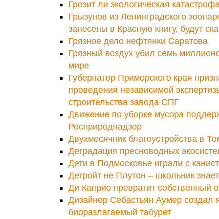
Грозит ли экологическая катастроф
Грызунов из Ленинградского зоопар
занесены в Красную книгу, будут с
Грязное дело нефтянки Саратова
Грязный воздух убил семь миллионо
мире
Губернатор Приморского края приз
проведения независимой экспертиз
строительства завода СПГ
Движение по уборке мусора поддер
Росприроднадзор
Двухмесячник благоустройства в То
Деградация пресноводных экосисте
Дети в Подмосковье играли с канист
Детройт не Плутон – школьник знает
Ди Каприо превратит собственный о
Дизайнер Себастьян Аумер создал 
биоразлагаемый табурет