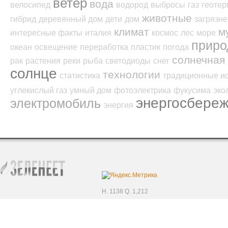
ветер
вода
велосипед
водород
выбросы
газ
геотер
животные
гибрид
деревянный дом
дети
дом
загрязн
климат
м
интересные факты
италия
космос
лес
море
приро
океан
освещение
переработка
пластик
погода
солнечная 
рак
растения
реки
рыба
светодиоды
снег
солнце
технологии
статистика
традиционные и
углекислый газ
умный дом
фотоэлектрика
фукусима
эко
энергосбере
электромобиль
энергия
H. 1138 Q. 1,212