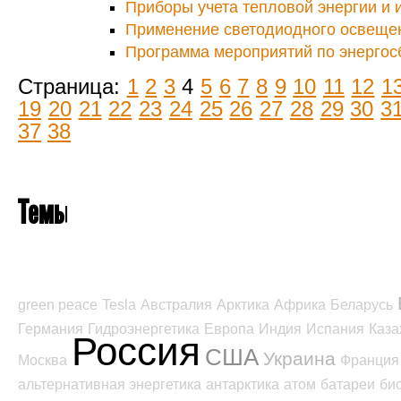
Приборы учета тепловой энергии и 
Применение светодиодного освеще
Программа мероприятий по энерго
Страница:
1
2
3
4
5
6
7
8
9
10
11
12
1
19
20
21
22
23
24
25
26
27
28
29
30
3
37
38
Темы
green peace
Tesla
Австралия
Арктика
Африка
Беларусь
Германия
Гидроэнергетика
Европа
Индия
Испания
Каза
Россия
США
Украина
Москва
Франция
альтернативная энергетика
антарктика
атом
батареи
би