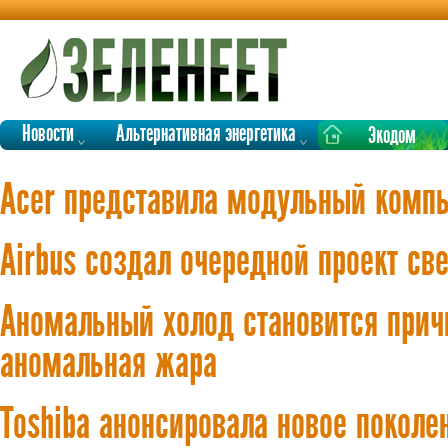
Новости
Альтернативная энергетика
Экодом
Acer представила модульный комп
Airbus создал очередной проект св
Аномальный холод становится прич
аномальная жара
Toshiba анонсировала новое поколе