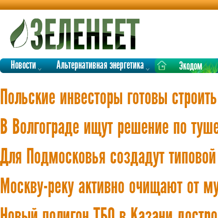
Новости
Альтернативная энергетика
Экодом
Польские инвесторы готовы строить
В Волгограде ищут решение по туше
Для Подмосковья создадут типовой
Москву-реку активно очищают от м
Новый полигон ТБО в Казани достр